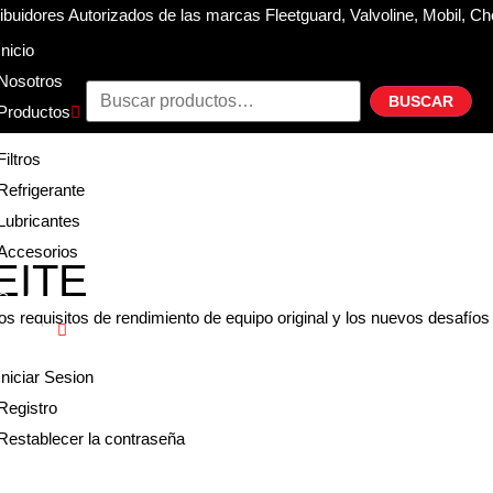
buidores Autorizados de las marcas Fleetguard, Valvoline, Mobil, Ch
Inicio
Nosotros
BUSCAR
Productos
Filtros
Refrigerante
Lubricantes
Accesorios
EITE
Contacto
os requisitos de rendimiento de equipo original y los nuevos desafío
Acceder
Iniciar Sesion
Registro
Restablecer la contraseña