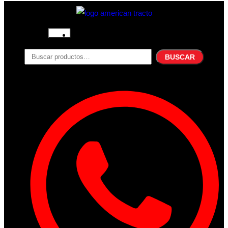
Inicio
Nosotros
BUSCAR
Productos
Filtros
Refrigerante
Lubricantes
Accesorios
Contacto
Acceder
Iniciar Sesion
Registro
Restablecer la contraseña