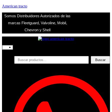
American tracto
Somos Distribuidores Autorizados de las
marcas Fleetguard, Valvoline, Mobil,
Chevron y Shell
Inicio
Nosotros
Productos
Buscar
Buscar
por:
Filtros
Refrigerante
Lubricantes
Accesorios
Contacto
Acceder
Iniciar Sesion
Registro
Restablecer la contraseña