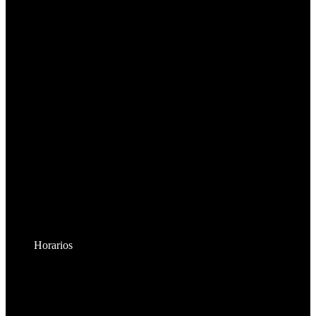
Horarios
Lunes a Viernes:
8:30am - 6:00pm
Sábados: