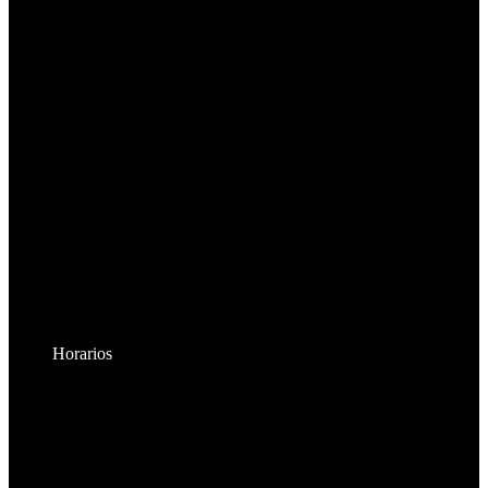
Horarios
Lunes a Viernes:
8:30am - 6:00pm
Sábados: