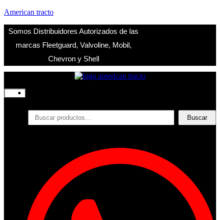
American tracto
Somos Distribuidores Autorizados de las
marcas Fleetguard, Valvoline, Mobil,
Chevron y Shell
Inicio
Nosotros
Productos
Buscar
Buscar
por:
Filtros
Refrigerante
Lubricantes
Accesorios
Contacto
Acceder
Iniciar Sesion
Registro
Restablecer la contraseña