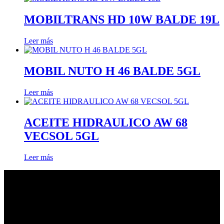
MOBILTRANS HD 10W BALDE 19L
Leer más
MOBIL NUTO H 46 BALDE 5GL
Leer más
ACEITE HIDRAULICO AW 68
VECSOL 5GL
Leer más