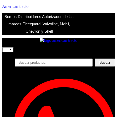
American tracto
Somos Distribuidores Autorizados de las
marcas Fleetguard, Valvoline, Mobil,
Chevron y Shell
Inicio
Nosotros
Productos
Buscar
Buscar
por:
Filtros
Refrigerante
Lubricantes
Accesorios
Contacto
Acceder
Iniciar Sesion
Registro
Restablecer la contraseña