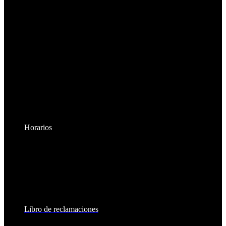
Horarios
Lunes a Viernes:
8:30am - 6:00pm
Sábados:
8:30am - 2:00pm
Libro de reclamaciones