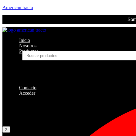
American tracto
Somo
Inicio
Nosotros
Productos
Buscar
por:
Filtros
Refrigerante
Lubricantes
Accesorios
Contacto
Acceder
Iniciar Sesion
Registro
Restablecer la contraseña
X