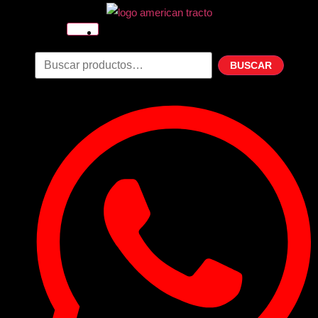
Inicio
Nosotros
BUSCAR
Productos
Filtros
Refrigerante
Lubricantes
Accesorios
Contacto
Acceder
Iniciar Sesion
Registro
Restablecer la contraseña