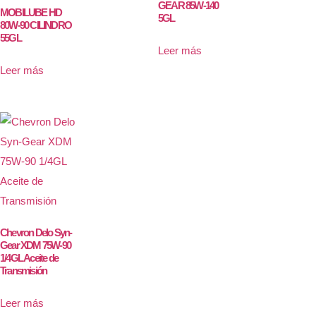
GEAR 85W-140
MOBILUBE HD
5GL
80W-90 CILINDRO
55GL
Leer más
Leer más
Chevron Delo Syn-
Gear XDM 75W-90
1/4GL Aceite de
Transmisión
Leer más