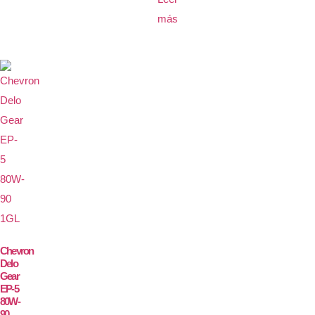
más
Chevron
Delo
Gear
EP-5
80W-
90