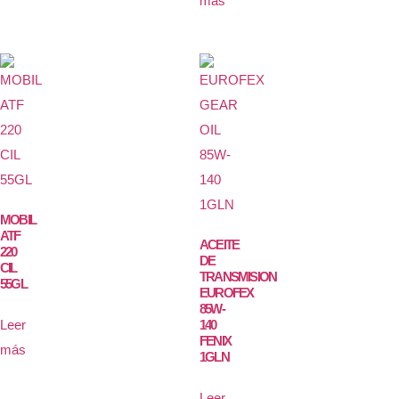
más
MOBIL
ATF
ACEITE
220
DE
CIL
TRANSMISION
55GL
EUROFEX
85W-
Leer
140
FENIX
más
1GLN
Leer