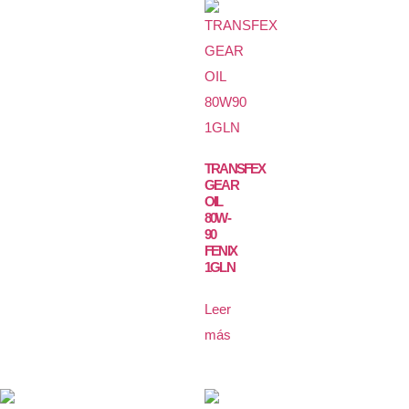
TRANSFEX
GEAR
OIL
80W-
90
FENIX
1GLN
Leer
más