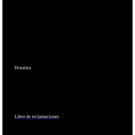
Horarios
Lunes a Viernes:
8:30am - 6:00pm
Sábados:
8:30am - 2:00pm
Libro de reclamaciones