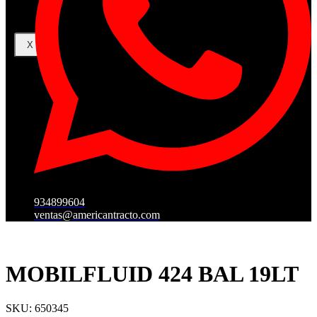
X
934899604
ventas@americantracto.com
MOBILFLUID 424 BAL 19LT
SKU: 650345