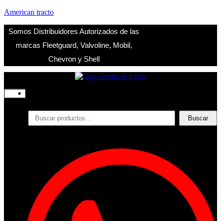
American tracto
Somos Distribuidores Autorizados de las
marcas Fleetguard, Valvoline, Mobil,
Chevron y Shell
Inicio
Nosotros
Productos
Buscar
Buscar
por:
Filtros
Refrigerante
Lubricantes
Accesorios
Contacto
Acceder
Iniciar Sesion
Registro
Restablecer la contraseña