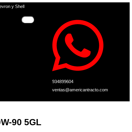
evron y Shell
934899604
ventas@americantracto.com
W-90 5GL