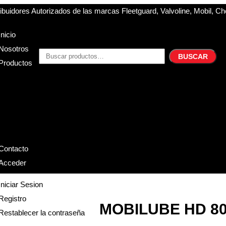
buidores Autorizados de las marcas Fleetguard, Valvoline, Mobil, Ch
Inicio
Nosotros
BUSCAR
Productos
Filtros
Refrigerante
Lubricantes
Accesorios
Contacto
Acceder
Iniciar Sesion
Registro
MOBILUBE HD 80
Restablecer la contraseña