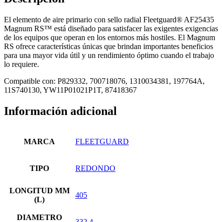
El elemento de aire primario con sello radial Fleetguard® AF25435
Magnum RS™ está diseñado para satisfacer las exigentes exigencias
de los equipos que operan en los entornos más hostiles. El Magnum
RS ofrece características únicas que brindan importantes beneficios
para una mayor vida útil y un rendimiento óptimo cuando el trabajo
lo requiere.
Compatible con: P829332, 700718076, 1310034381, 197764A,
11S740130, YW11P01021P1T, 87418367
Información adicional
MARCA
FLEETGUARD
TIPO
REDONDO
LONGITUD MM
405
(L)
DIAMETRO
332.4