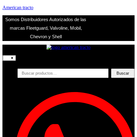
American tracto
Somos Distribuidores Autorizados de las
marcas Fleetguard, Valvoline, Mobil,
Chevron y Shell
Inicio
Nosotros
Productos
Buscar
Buscar
por:
Filtros
Refrigerante
Lubricantes
Accesorios
Contacto
Acceder
Iniciar Sesion
Registro
Restablecer la contraseña