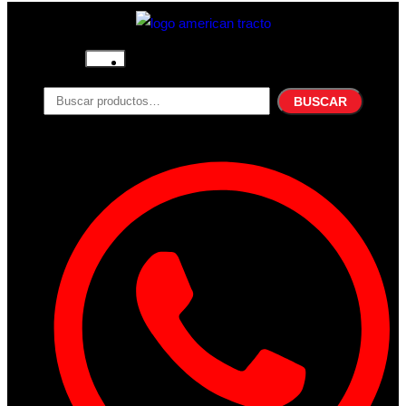
Inicio
Nosotros
BUSCAR
Productos
Filtros
Refrigerante
Lubricantes
Accesorios
Contacto
Acceder
Iniciar Sesion
Registro
Restablecer la contraseña