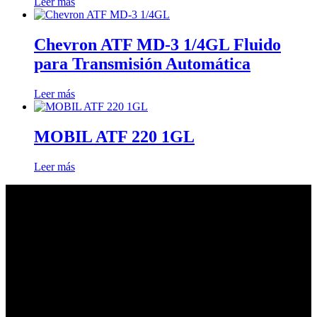
Leer más
Chevron ATF MD-3 1/4GL Fluido
para Transmisión Automática
Leer más
MOBIL ATF 220 1GL
Leer más