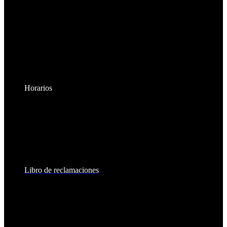
Horarios
Lunes a Viernes:
8:30am - 6:00pm
Sábados:
8:30am - 2:00pm
Libro de reclamaciones