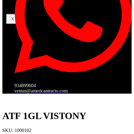
X
934899604
ventas@americantracto.com
ATF 1GL VISTONY
SKU: 1000102