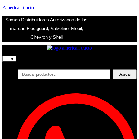
American tracto
Somos Distribuidores Autorizados de las
marcas Fleetguard, Valvoline, Mobil,
Chevron y Shell
Inicio
Nosotros
Productos
Buscar
Buscar
por:
Filtros
Refrigerante
Lubricantes
Accesorios
Contacto
Acceder
Iniciar Sesion
Registro
Restablecer la contraseña