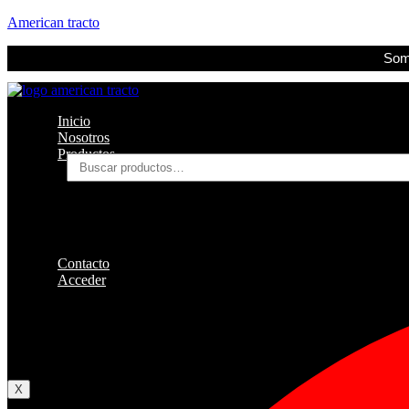
American tracto
Somo
Inicio
Nosotros
Productos
Buscar
por:
Filtros
Refrigerante
Lubricantes
Accesorios
Contacto
Acceder
Iniciar Sesion
Registro
Restablecer la contraseña
X