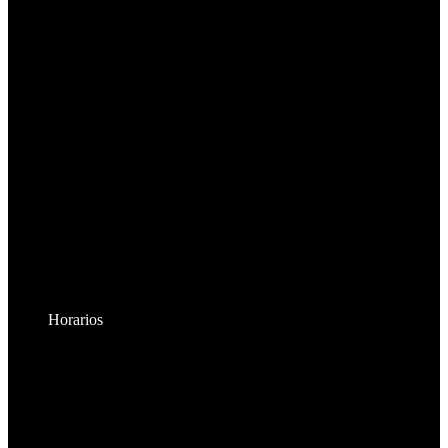
Horarios
Lunes a Viernes:
8:30am - 6:00pm
Sábados:
8:30am - 2:00pm