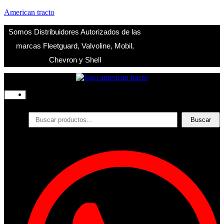
American tracto
Somos Distribuidores Autorizados de las
marcas Fleetguard, Valvoline, Mobil,
Chevron y Shell
Inicio
Nosotros
Productos
Buscar
Buscar
por:
Filtros
Refrigerante
Lubricantes
Accesorios
Contacto
Acceder
Iniciar Sesion
Registro
Restablecer la contraseña