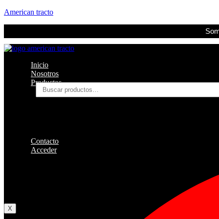
American tracto
Somo
Inicio
Nosotros
Productos
Buscar
por:
Filtros
Refrigerante
Lubricantes
Accesorios
Contacto
Acceder
Iniciar Sesion
Registro
Restablecer la contraseña
X