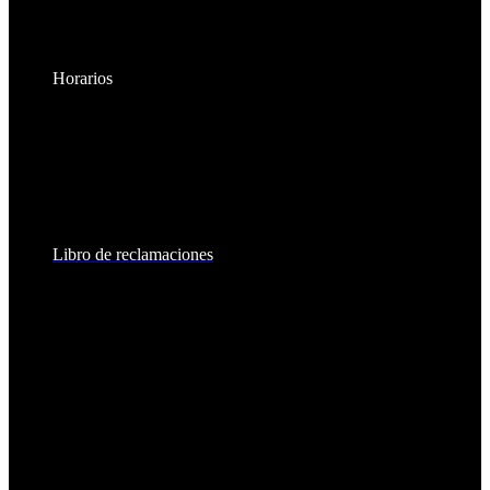
Horarios
Lunes a Viernes:
8:30am - 6:00pm
Sábados:
8:30am - 2:00pm
Libro de reclamaciones