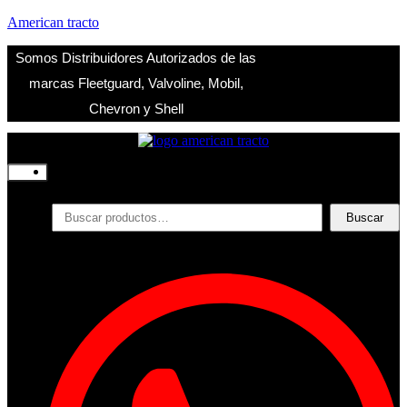
American tracto
Somos Distribuidores Autorizados de las
marcas Fleetguard, Valvoline, Mobil,
Chevron y Shell
Inicio
Nosotros
Productos
Buscar
Buscar
por:
Filtros
Refrigerante
Lubricantes
Accesorios
Contacto
Acceder
Iniciar Sesion
Registro
Restablecer la contraseña