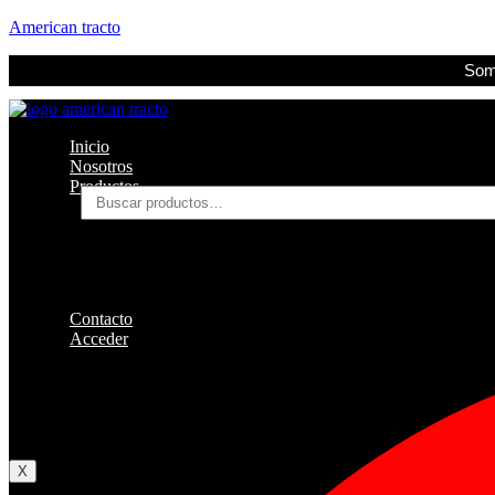
American tracto
Somo
Inicio
Nosotros
Productos
Buscar
por:
Filtros
Refrigerante
Lubricantes
Accesorios
Contacto
Acceder
Iniciar Sesion
Registro
Restablecer la contraseña
X