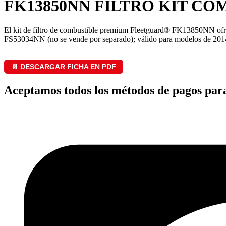
FK13850NN FILTRO KIT CO
El kit de filtro de combustible premium Fleetguard® FK13850NN ofrece u
FS53034NN (no se vende por separado); válido para modelos de 201
📄 DESCARGAR FICHA EN PDF
Aceptamos todos los métodos de pagos par