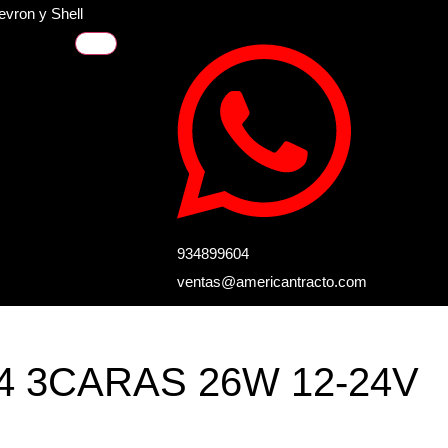
evron y Shell
934899604
ventas@americantracto.com
4 3CARAS 26W 12-24V