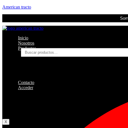
American tracto
Somo
Inicio
Nosotros
Productos
Buscar
por:
Filtros
Refrigerante
Lubricantes
Accesorios
Contacto
Acceder
Iniciar Sesion
Registro
Restablecer la contraseña
X