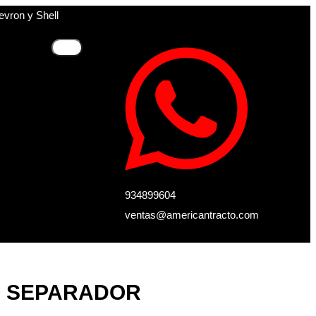
evron y Shell
934899604
ventas@americantracto.com
RO SEPARADOR