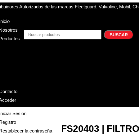
buidores Autorizados de las marcas Fleetguard, Valvoline, Mobil, Ch
Inicio
Nosotros
BUSCAR
Productos
Filtros
Refrigerante
Lubricantes
Accesorios
Contacto
Acceder
Iniciar Sesion
Registro
FS20403 | FILT
Restablecer la contraseña