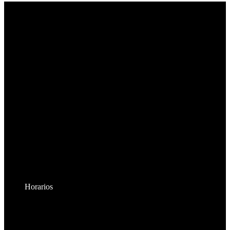
Horarios
Lunes a Viernes:
8:30am - 6:00pm