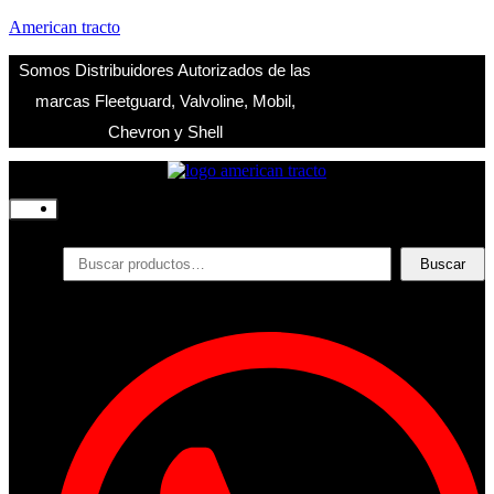
American tracto
Somos Distribuidores Autorizados de las
marcas Fleetguard, Valvoline, Mobil,
Chevron y Shell
Inicio
Nosotros
Productos
Buscar
Buscar
por:
Filtros
Refrigerante
Lubricantes
Accesorios
Contacto
Acceder
Iniciar Sesion
Registro
Restablecer la contraseña