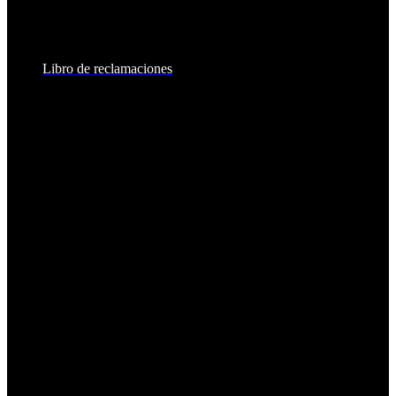
Sábados:
8:30am - 2:00pm
Libro de reclamaciones