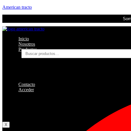
American tracto
Somo
Inicio
Nosotros
Productos
Buscar
por:
Filtros
Refrigerante
Lubricantes
Accesorios
Contacto
Acceder
Iniciar Sesion
Registro
Restablecer la contraseña
X