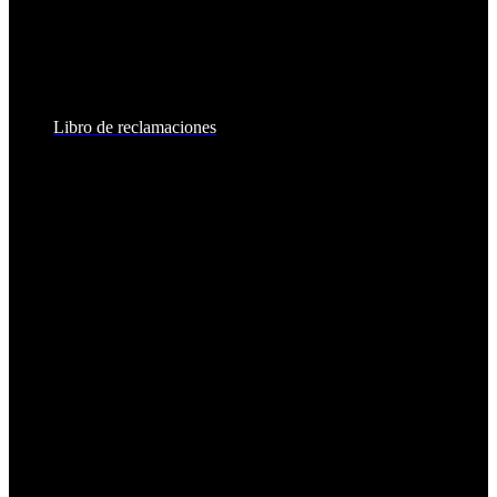
8:30am - 6:00pm
Sábados:
8:30am - 2:00pm
Libro de reclamaciones