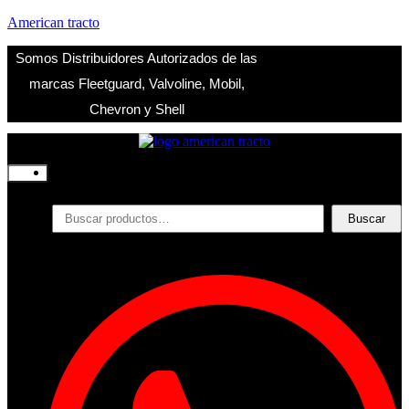
American tracto
Somos Distribuidores Autorizados de las
marcas Fleetguard, Valvoline, Mobil,
Chevron y Shell
Inicio
Nosotros
Productos
Buscar
Buscar
por:
Filtros
Refrigerante
Lubricantes
Accesorios
Contacto
Acceder
Iniciar Sesion
Registro
Restablecer la contraseña