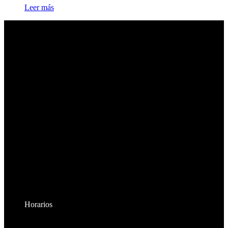
Leer más
Horarios
Lunes a Viernes: