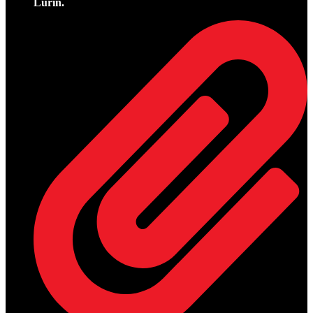
Lurín.