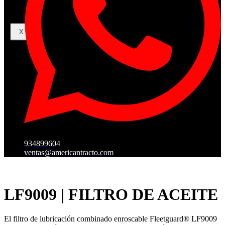
X
934899604
ventas@americantracto.com
LF9009 | FILTRO DE ACEITE
El filtro de lubricación combinado enroscable Fleetguard® LF9009