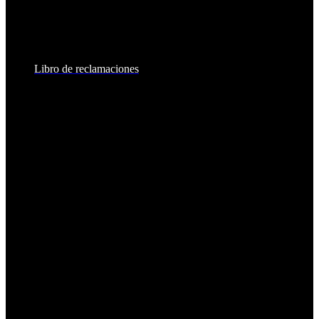
8:30am - 6:00pm
Sábados:
8:30am - 2:00pm
Libro de reclamaciones