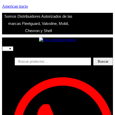
American tracto
Somos Distribuidores Autorizados de las
marcas Fleetguard, Valvoline, Mobil,
Chevron y Shell
Inicio
Nosotros
Productos
Buscar
Buscar
por:
Filtros
Refrigerante
Lubricantes
Accesorios
Contacto
Acceder
Iniciar Sesion
Registro
Restablecer la contraseña