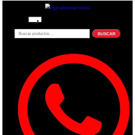
Inicio
Nosotros
BUSCAR
Productos
Filtros
Refrigerante
Lubricantes
Accesorios
Contacto
Acceder
Iniciar Sesion
Registro
Restablecer la contraseña