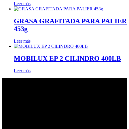
Leer más
GRASA GRAFITADA PARA PALIER
453g
Leer más
MOBILUX EP 2 CILINDRO 400LB
Leer más