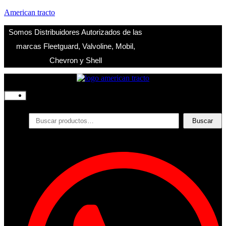
American tracto
Somos Distribuidores Autorizados de las
marcas Fleetguard, Valvoline, Mobil,
Chevron y Shell
Inicio
Nosotros
Productos
Buscar
Buscar
por:
Filtros
Refrigerante
Lubricantes
Accesorios
Contacto
Acceder
Iniciar Sesion
Registro
Restablecer la contraseña