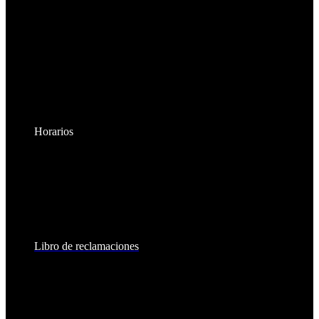
Horarios
Lunes a Viernes:
8:30am - 6:00pm
Sábados:
8:30am - 2:00pm
Libro de reclamaciones