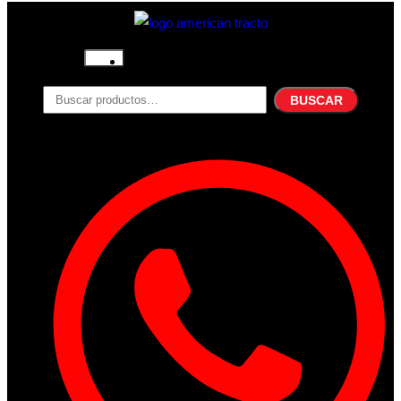
Inicio
Nosotros
BUSCAR
Productos
Filtros
Refrigerante
Lubricantes
Accesorios
Contacto
Acceder
Iniciar Sesion
Registro
Restablecer la contraseña