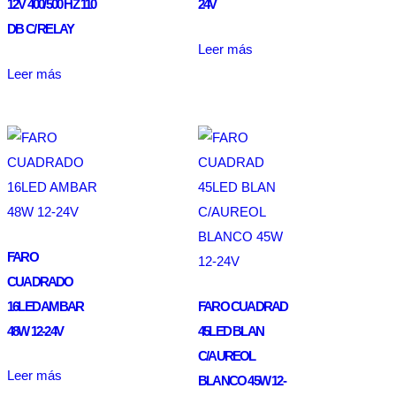
12V 400/500 HZ 110
24V
DB C/ RELAY
Leer más
Leer más
FARO
CUADRADO
16LED AMBAR
FARO CUADRAD
48W 12-24V
45LED BLAN
C/AUREOL
Leer más
BLANCO 45W 12-