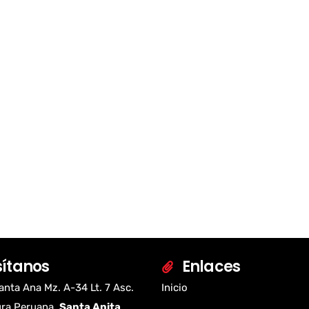
sítanos
Enlaces
anta Ana Mz. A-34 Lt. 7 Asc.
Inicio
ura Peruana,
Santa Anita