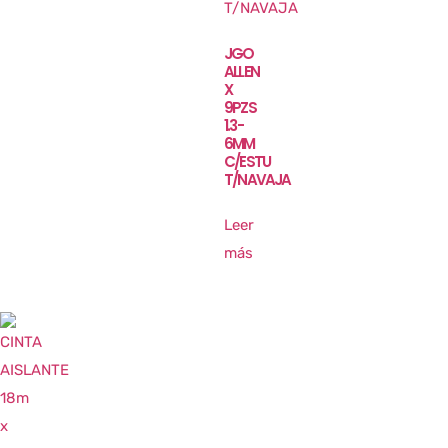
JGO
ALLEN
X
9PZS
1.3-
6MM
C/ESTU
T/NAVAJA
Leer
más