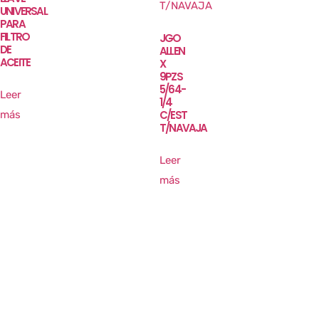
UNIVERSAL
PARA
FILTRO
JGO
DE
ALLEN
ACEITE
X
9PZS
5/64-
Leer
1/4
C/EST
más
T/NAVAJA
Leer
más