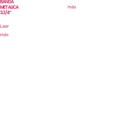
BANDA
METALICA
más
3.3/4″
Leer
más