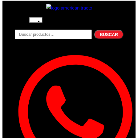
Inicio
Nosotros
BUSCAR
Productos
Filtros
Refrigerante
Lubricantes
Accesorios
Contacto
Acceder
Iniciar Sesion
Registro
Restablecer la contraseña