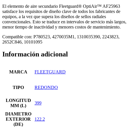
El elemento de aire secundario Fleetguard® OptiAir™ AF25963
satisface los requisitos de diseño clave de todos los fabricantes de
equipos, a la vez que supera los diseños de sellos radiales
convencionales. Esto se traduce en intervalos de servicio más largos,
menor tiempo de inactividad y menores costos de mantenimiento.
Compatible con: P780523, 4270035M1, 1310035390, 2243823,
2652C846, 10101095
Información adicional
MARCA
FLEETGUARD
TIPO
REDONDO
LONGITUD
399
MM (L)
DIAMETRO
EXTERIOR
122.2
(DE)