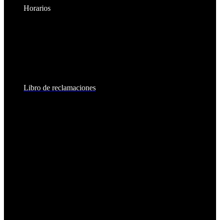
Horarios
Lunes a Viernes:
8:30am - 6:00pm
Sábados:
8:30am - 2:00pm
Libro de reclamaciones