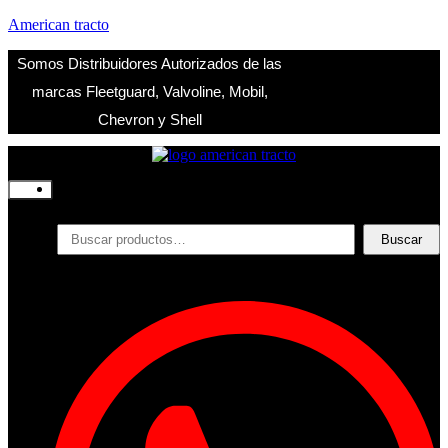
American tracto
Somos Distribuidores Autorizados de las
marcas Fleetguard, Valvoline, Mobil,
Chevron y Shell
Inicio
Nosotros
Productos
Buscar
Buscar
por:
Filtros
Refrigerante
Lubricantes
Accesorios
Contacto
Acceder
Iniciar Sesion
Registro
Restablecer la contraseña