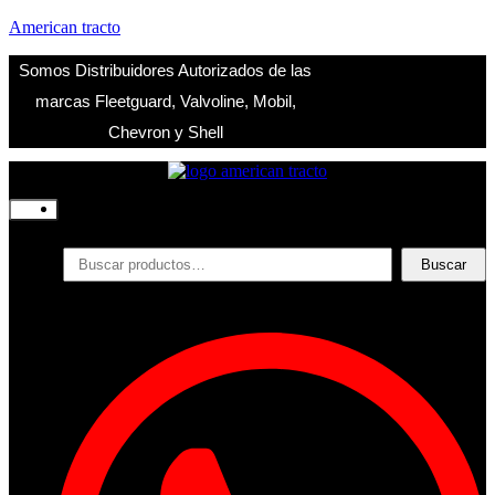
American tracto
Somos Distribuidores Autorizados de las
marcas Fleetguard, Valvoline, Mobil,
Chevron y Shell
Inicio
Nosotros
Productos
Buscar
Buscar
por:
Filtros
Refrigerante
Lubricantes
Accesorios
Contacto
Acceder
Iniciar Sesion
Registro
Restablecer la contraseña