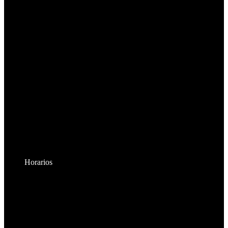
Horarios
Lunes a Viernes:
8:30am - 6:00pm
Sábados:
8:30am - 2:00pm