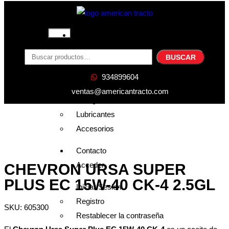
Inicio
Nosotros
BUSCAR
Productos
934899604
Filtros
ventas@americantracto.com
Refrigerante
Lubricantes
Accesorios
Contacto
Acceder
CHEVRON URSA SUPER
PLUS EC 15W-40 CK-4 2.5GL
Iniciar Sesion
Registro
SKU: 605300
Restablecer la contraseña