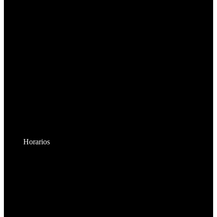
Horarios
Lunes a Viernes:
8:30am - 6:00pm
Sábados:
8:30am - 2:00pm