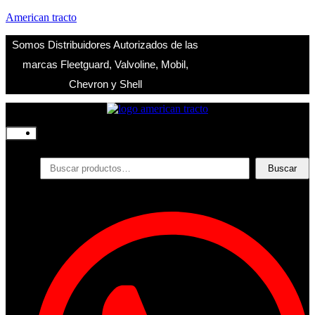
American tracto
Somos Distribuidores Autorizados de las
marcas Fleetguard, Valvoline, Mobil,
Chevron y Shell
Inicio
Nosotros
Productos
Buscar
Buscar
por:
Filtros
Refrigerante
Lubricantes
Accesorios
Contacto
Acceder
Iniciar Sesion
Registro
Restablecer la contraseña