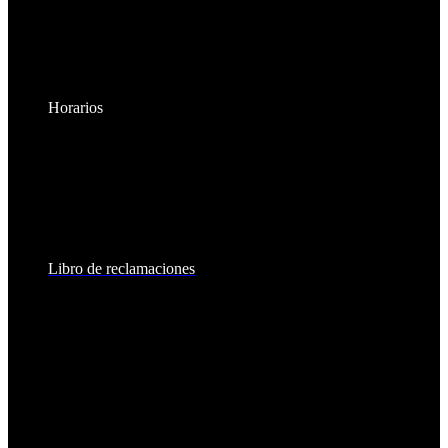
Horarios
Lunes a Viernes:
8:30am - 6:00pm
Sábados:
8:30am - 2:00pm
Libro de reclamaciones