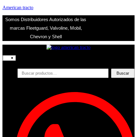
American tracto
Somos Distribuidores Autorizados de las
marcas Fleetguard, Valvoline, Mobil,
Chevron y Shell
Inicio
Nosotros
Productos
Buscar
Buscar
por:
Filtros
Refrigerante
Lubricantes
Accesorios
Contacto
Acceder
Iniciar Sesion
Registro
Restablecer la contraseña