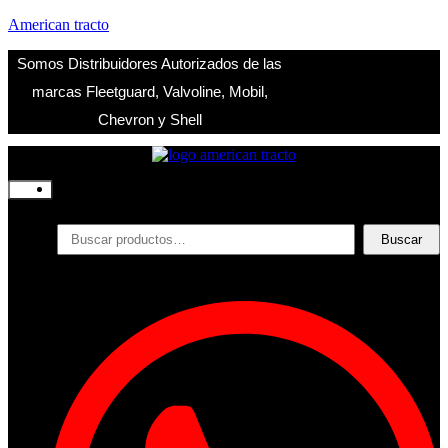
American tracto
Somos Distribuidores Autorizados de las
marcas Fleetguard, Valvoline, Mobil,
Chevron y Shell
Inicio
Nosotros
Productos
Buscar
Buscar
por:
Filtros
Refrigerante
Lubricantes
Accesorios
Contacto
Acceder
Iniciar Sesion
Registro
Restablecer la contraseña