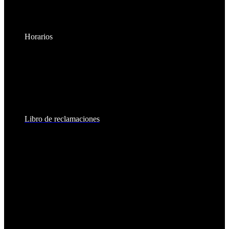
Horarios
Lunes a Viernes:
8:30am - 6:00pm
Sábados:
8:30am - 2:00pm
Libro de reclamaciones