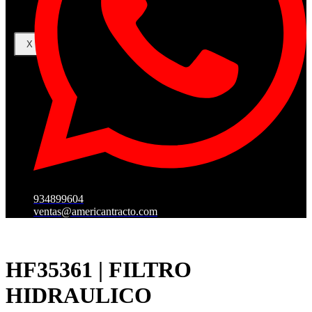
X
934899604
ventas@americantracto.com
HF35361 | FILTRO
HIDRAULICO