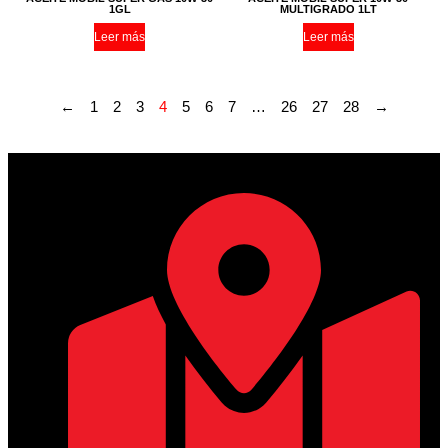
1GL
MULTIGRADO 1LT
Leer más
Leer más
←
1
2
3
4
5
6
7
…
26
27
28
→