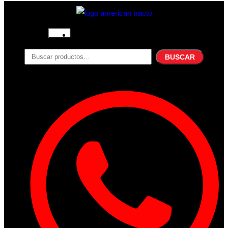
Inicio
Nosotros
BUSCAR
Productos
Filtros
Refrigerante
Lubricantes
Accesorios
Contacto
Acceder
Iniciar Sesion
Registro
Restablecer la contraseña