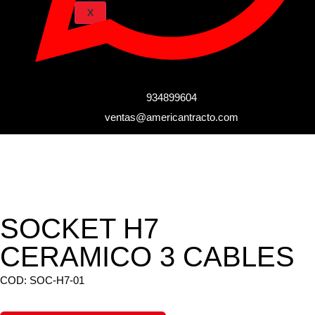
X
934899604
ventas@americantracto.com
SOCKET H7
CERAMICO 3 CABLES
COD: SOC-H7-01