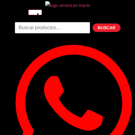
Inicio
Nosotros
BUSCAR
Productos
Filtros
Refrigerante
Lubricantes
Accesorios
Contacto
Acceder
Iniciar Sesion
Registro
Restablecer la contraseña